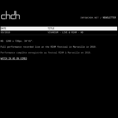
NEWSLETTER
/
DATE
TITLE
03/2010
VIVARIUM - LIVE @ RIAM - HD
HD. 1280 x 720px. 34'41".
Full performance recorded live at the RIAM festival in Marseille in 2010.
Performance complète enregistrée au festval RIAM à Marseille en 2010.
WATCH IN HD ON VIMEO